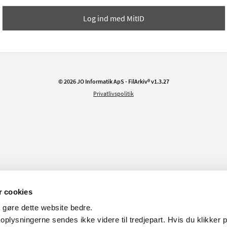
Log ind med
MitID
© 2026 JO Informatik ApS - FilArkiv®
v
1.3.27
Privatlivspolitik
 cookies
at gøre dette website bedre.
oplysningerne sendes ikke videre til tredjepart. Hvis du klikker 