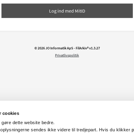
Log ind med
MitID
© 2026 JO Informatik ApS - FilArkiv®
v
1.3.27
Privatlivspolitik
 cookies
at gøre dette website bedre.
oplysningerne sendes ikke videre til tredjepart. Hvis du klikker 