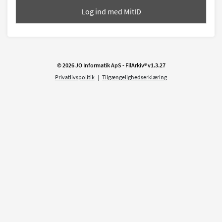
Log ind med
MitID
© 2026 JO Informatik ApS - FilArkiv®
v
1.3.27
Privatlivspolitik
|
Tilgængelighedserklæring