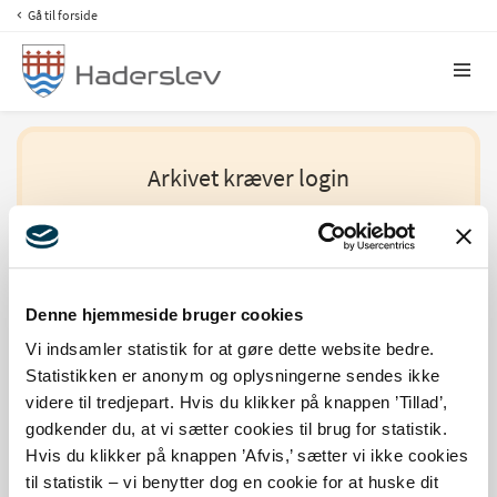
Gå til forside
Arkivet kræver login
Af hensyn til GDPR og generelle sikkerhedstiltag
kræves at du identificerer dig med MitID for at få
adgang til arkivet.
Denne hjemmeside bruger cookies
Vi indsamler statistik for at gøre dette website bedre.
Statistikken er anonym og oplysningerne sendes ikke
FilArkiv Log ind
videre til tredjepart. Hvis du klikker på knappen ’Tillad’,
godkender du, at vi sætter cookies til brug for statistik.
Hvis du klikker på knappen ’Afvis,’ sætter vi ikke cookies
til statistik – vi benytter dog en cookie for at huske dit