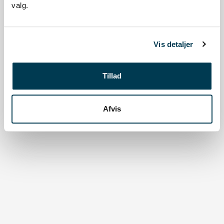
valg.
Log ind med
MitID
Vis detaljer
© 2026 JO Informatik ApS - FilArkiv®
v
1.3.27
Tillad
Privatlivspolitik
Afvis